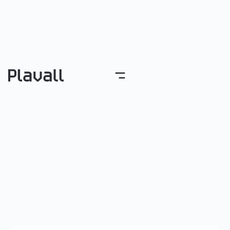
Inicio
Blog
Post actual
Plavall completa la
instal·lació elèctrica de
la nova fàbrica de Vega
Chargers